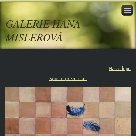
GALERIE HANA
MISLEROVÁ
Následující
Spustit prezentaci