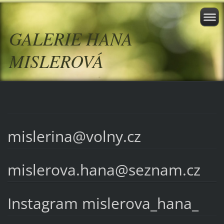
GALERIE HANA
MISLEROVÁ
mislerina@volny.cz
mislerova.hana@seznam.cz
Instagram mislerova_hana_