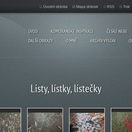
Úvodní stránka
Mapa stránek
RSS
Tisk
ÚVOD
KOMOŘANSKÉ INSPIRACE
ČESKÉ NEBE
DALŠÍ OBRAZY
O MNĚ
ARCHIV VÝSTAV
O
Listy, lístky, lístečky