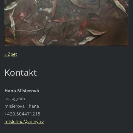
« Zpět
Kontakt
Hana Mislerová
Instagram
mislerova__hana__
+420.604471215
mislerin
a@volny.
cz