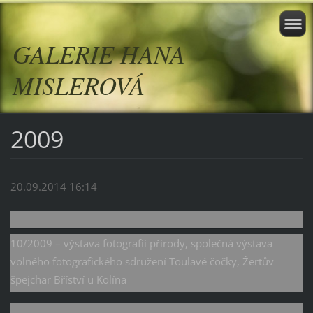
GALERIE HANA
MISLEROVÁ
2009
20.09.2014 16:14
10/2009 – výstava fotografií přírody, společná výstava
volného fotografického sdružení Toulavé čočky, Žertův
špejchar Bříství u Kolína