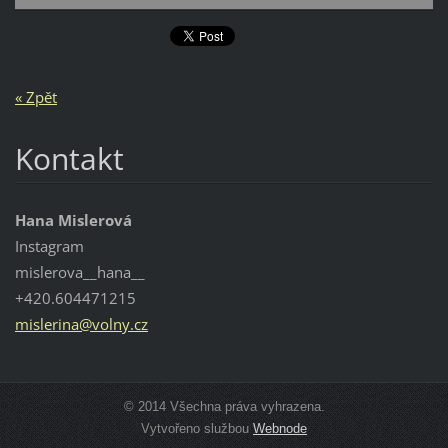
« Zpět
Kontakt
Hana Mislerová
Instagram
mislerova__hana__
+420.604471215
mislerin
a@volny.
cz
© 2014 Všechna práva vyhrazena.
Vytvořeno službou
Webnode